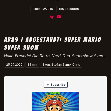
Since 10/2016
159 Episoden
Bluesky
YouTube
ab29 | abgestaubt: super mario
super show
Hallo Freunde! Die Retro-Nerd-Duo-Supershow Sven & Chris bespricht dieses Mal die Super Mario Brothers Supershow. Fahrt ab auf die Brüder!
25.07.2020
81 min
Sven, Stefan &amp; Chris