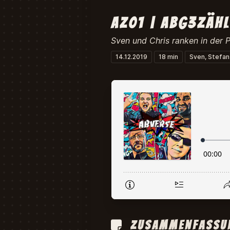
az01 | abg3zäh
Sven und Chris ranken in der 
14.12.2019
18 min
Sven, Stefan
Zusammenfassun