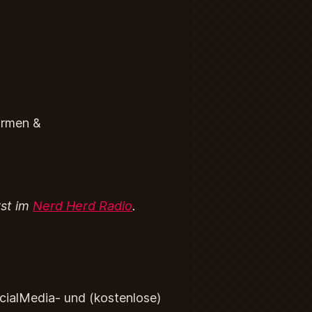
formen &
rst im
Nerd Herd Radio
.
ocialMedia- und (kostenlose)