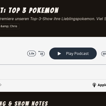
lt: top 3 pokemon
Premiere unseren Top-3-Show ihre Lieblingspokemon. Viel 
 &amp; Chris
g & Show Notes