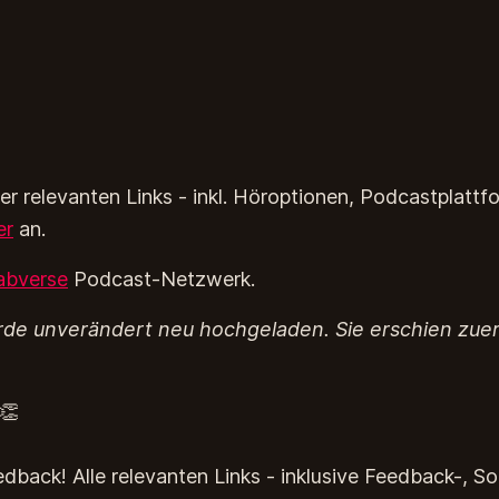
ler relevanten Links - inkl. Höroptionen, Podcastplatt
er
an.
abverse
Podcast-Netzwerk.
rde unverändert neu hochgeladen. Sie erschien zue
👏
edback! Alle relevanten Links - inklusive Feedback-, S